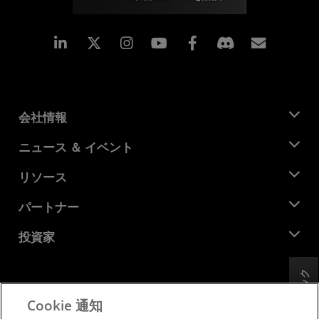
Linkedin
Instagram
Facebook
購読
会社情報
AMD について
ニュース ＆ イベント
役員
ニュースルーム
リソース
企業責任
イベント
キャリア
デベロッパー セントラル
パートナー
メディア ライブラリ
お問い合わせ
ブログ
AMD パートナー ハブ
投資家
ケース スタディ
正規販売代理店
ウェビナー
投資家向け情報
AMD ユニバーシティ プログラム
フィードバック
リソースを探す
財務情報
取締役会
Cookie 通知
利用規約
ガバナンス報告書