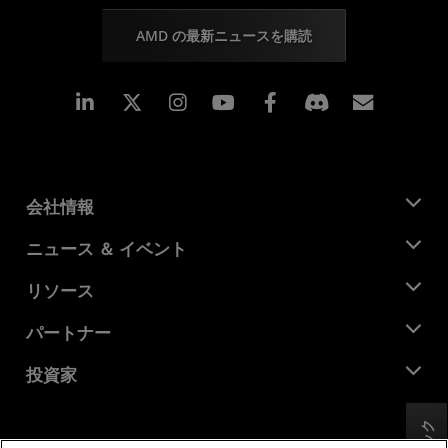
AMD の最新ニュースを購読
Linkedin
Instagram
Facebook
購読
会社情報
AMD について
ニュース ＆ イベント
役員
ニュースルーム
リソース
企業責任
イベント
キャリア
デベロッパー セントラル
パートナー
メディア ライブラリ
お問い合わせ
ブログ
AMD パートナー ハブ
投資家
ケース スタディ
正規販売代理店
ウェビナー
投資家向け情報
AMD ユニバーシティ プログラム
リソースを探す
財務情報