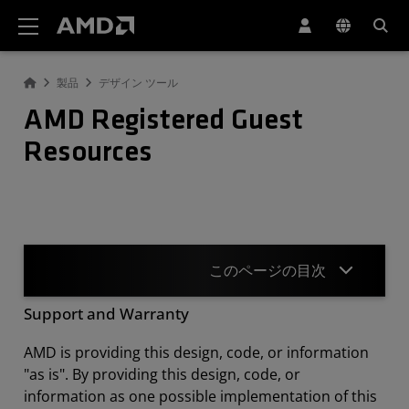
AMD ウェブサイト アクセシビリティ ステートメント
製品
デザイン ツール
AMD Registered Guest
Resources
このページの目次
Support and Warranty
Overview
AMD is providing this design, code, or information
Year 2026 Posted Files
"as is". By providing this design, code, or
information as one possible implementation of this
Year 2025 Posted Files