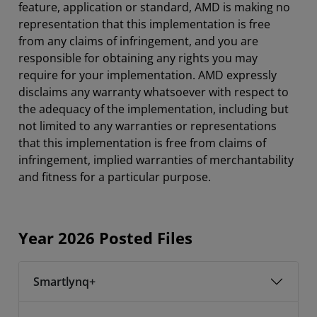
feature, application or standard, AMD is making no
representation that this implementation is free
Year 2024 Posted Files
from any claims of infringement, and you are
Year 2023 Posted Files
responsible for obtaining any rights you may
require for your implementation. AMD expressly
Year 2022 Posted Files
disclaims any warranty whatsoever with respect to
the adequacy of the implementation, including but
Year 2021 Posted Files
not limited to any warranties or representations
Year 2020 Posted Files
that this implementation is free from claims of
infringement, implied warranties of merchantability
Year 2019 and Older Files
and fitness for a particular purpose.
Resources
Year 2026 Posted Files
Smartlynq+