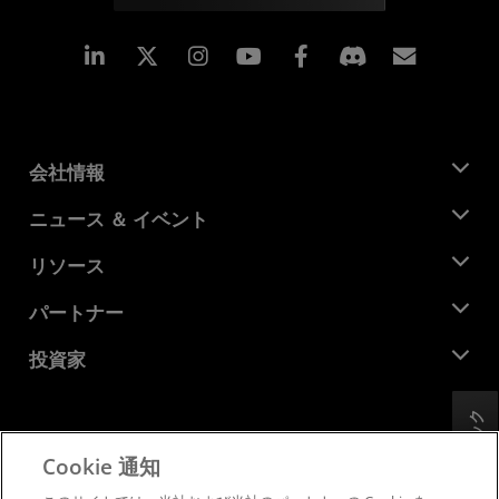
Linkedin
Instagram
Facebook
購読
会社情報
AMD について
ニュース ＆ イベント
役員
ニュースルーム
リソース
企業責任
イベント
キャリア
デベロッパー セントラル
パートナー
メディア ライブラリ
お問い合わせ
ブログ
AMD パートナー ハブ
投資家
ケース スタディ
正規販売代理店
ウェビナー
投資家向け情報
AMD ユニバーシティ プログラム
フィードバック
リソースを探す
財務情報
取締役会
Cookie 通知
利用規約
ガバナンス報告書
プライバシー