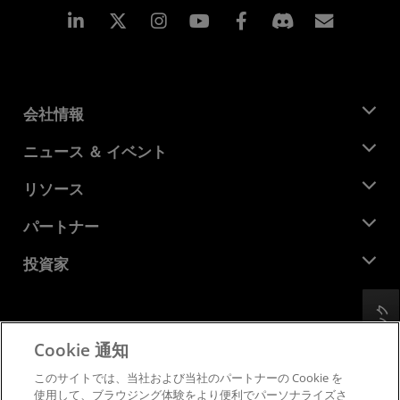
Linkedin
Instagram
Facebook
購読
会社情報
AMD について
ニュース ＆ イベント
役員
ニュースルーム
リソース
企業責任
イベント
キャリア
デベロッパー セントラル
パートナー
メディア ライブラリ
お問い合わせ
ブログ
AMD パートナー ハブ
投資家
ケース スタディ
正規販売代理店
ウェビナー
投資家向け情報
AMD ユニバーシティ プログラム
フィードバック
リソースを探す
財務情報
取締役会
Cookie 通知
利用規約
ガバナンス報告書
プライバシー
このサイトでは、当社および当社のパートナーの Cookie を
SEC 提出書類
商標
使用して、ブラウジング体験をより便利でパーソナライズさ