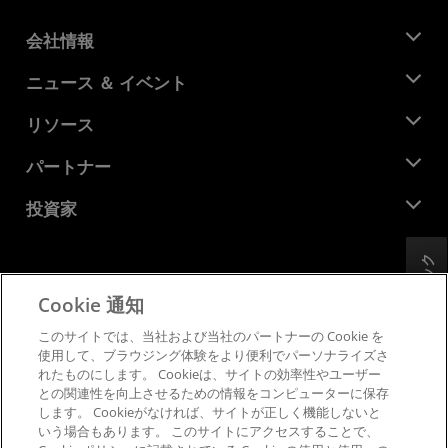
会社情報
AMD について
ニュース ＆ イベント
役員
ニュースルーム
リソース
企業責任
イベント
キャリア
デベロッパー セントラル
パートナー
メディア ライブラリ
お問い合わせ
ブログ
AMD パートナー ハブ
投資家
ケース スタディ
正規販売代理店
ウェビナー
投資家向け情報
AMD ユニバーシティ プログラム
フィードバック
リソースを探す
財務情報
取締役会
Cookie 通知
利用規約
ガバナンス報告書
プライバシー
このサイトでは、当社および当社のパートナーの Cookie を
SEC 提出書類
商標
使用して、ブラウジング体験をより便利でパーソナライズさ
れたものにします。 Cookieは、サイトの効率性やユーザー
サプライ チェーンの透明性
との関連性を向上させるための情報をコンピューターに保存
公正でオープンな競争
します。 Cookieがなければ、サイトが正しく機能しないと
英国税務戦略
いう場合もあります。 このサイトにアクセスすることで、
Cookie ポリシー