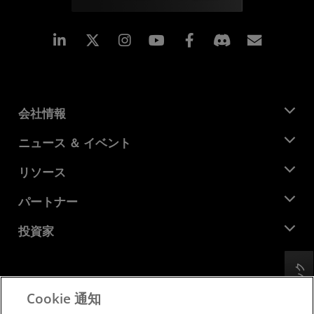
Linkedin
Instagram
Facebook
購読
会社情報
AMD について
ニュース ＆ イベント
役員
ニュースルーム
リソース
企業責任
イベント
キャリア
デベロッパー セントラル
パートナー
メディア ライブラリ
お問い合わせ
ブログ
AMD パートナー ハブ
投資家
ケース スタディ
正規販売代理店
ウェビナー
投資家向け情報
AMD ユニバーシティ プログラム
フィードバック
リソースを探す
財務情報
取締役会
Cookie 通知
利用規約
ガバナンス報告書