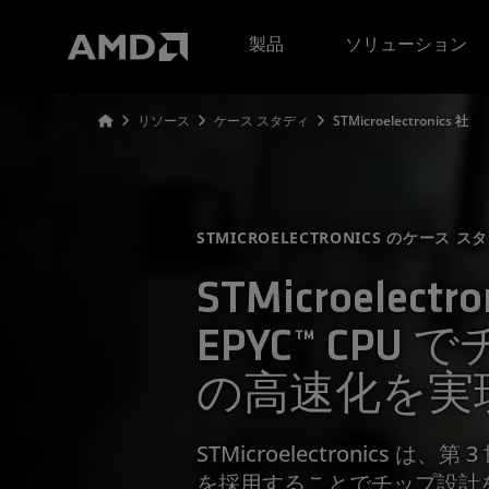
AMD ウェブサイト アクセシビリティ ステートメント
製品
ソリューション
リソース
ケース スタディ
STMicroelectronics 社
STMICROELECTRONICS のケース ス
STMicroelect
EPYC™ CPU
の高速化を実
STMicroelectronics は、第 
を採用することでチップ設計