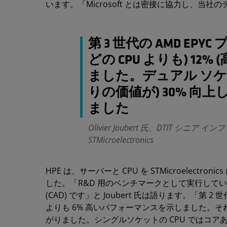
います。「Microsoft とは密接に協力し、当
第 3 世代の AMD EP
どの CPU よりも) 12
ました。デュアル ソケ
りの価値が) 30% 向上
ました
Olivier Joubert 氏、DTIT シ
STMicroelectronics
HPE は、サーバーと CPU を STMicroelec
した。「R&D 用のベンチマークとして実行してい
(CAD) です」と Joubert 氏は語ります。「第 2
よりも 6% 高いパフォーマンスを示しました。それが第
がりました。シングルソケットの CPU ではコアあた