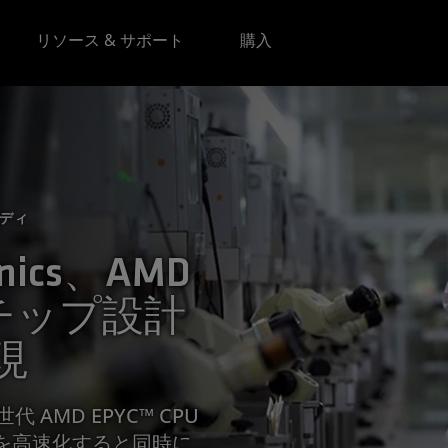
リソース & サポート
購入
タディ
ronics、AMD
 でチップ設計
現
3 世代 AMD EPYC™ CPU
を高速化すると同時に