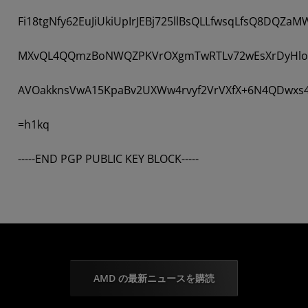
Fi18tgNfy62EuJiUkiUpIrJEBj725llBsQLLfwsqLfsQ8DQZaM
MXvQL4QQmzBoNWQZPKVrOXgmTwRTLv72wEsXrDyHlo6
AVOakknsVwA15KpaBv2UXWw4rvyf2VrVXfX+6N4QDwxs
=h1kq
-----END PGP PUBLIC KEY BLOCK-----
AMD の最新ニュースを購読