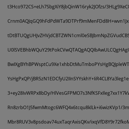
t3Hco972CS+eLh7SbgXiY8jbQinW16ryk2JOfzs/3HLg9Xe
Crnm0AQJqGQ9hFdPdWTa9DTPrf9mMenFDd8H+wvn1J
tDtBTUQgUHJvZHVjdCBTZWN1cml0eSBJbmNpZGVudCB
U0lSVEBhbWQuY29tPokCVwQTAQgAQQIbAwULCQgHAgIiA
BwIXgBYhBPWsptCu9Xe1xhbDtMuTmboPYsHgBQJpleW
YsHgPxQP/jBR5zN1EDCfyU2IInSYYskhY+IiR4CL8Ya3leg1
3+ey28IvWRPx8bDy/HlVesGFPMO7s3NfKSFxIleg7xx1Y7
Rn8zrbO1J5fwmMtogc6WFQ4x6tcqu8klLk+i6wizKVp1/3
Mbr8RUV3v8psdoav74uxTaqrAxisQKv/ixqVfD8Y9r72fko