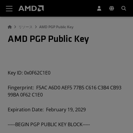
AMD ウェブサイト アクセシビリティ ステートメント
リソース
AMD PGP Public Key
AMD PGP Public Key
Key ID: 0x0F62C1E0
Fingerprint: F5AC A6D0 AEF5 77B5 C616 C3B4 CB93
99BA 0F62 C1E0
Expiration Date: February 19, 2029
-----BEGIN PGP PUBLIC KEY BLOCK-----