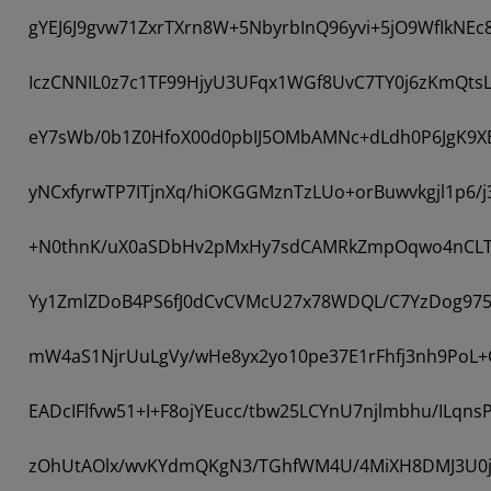
gYEJ6J9gvw71ZxrTXrn8W+5NbyrbInQ96yvi+5jO9WfIkNE
IczCNNIL0z7c1TF99HjyU3UFqx1WGf8UvC7TY0j6zKmQts
eY7sWb/0b1Z0HfoX00d0pbIJ5OMbAMNc+dLdh0P6JgK9X
yNCxfyrwTP7ITjnXq/hiOKGGMznTzLUo+orBuwvkgjl1p6/j
+N0thnK/uX0aSDbHv2pMxHy7sdCAMRkZmpOqwo4nCLTg
Yy1ZmlZDoB4PS6fJ0dCvCVMcU27x78WDQL/C7YzDog975z
mW4aS1NjrUuLgVy/wHe8yx2yo10pe37E1rFhfj3nh9Po
EADcIFlfvw51+I+F8ojYEucc/tbw25LCYnU7njlmbhu/ILqn
zOhUtAOlx/wvKYdmQKgN3/TGhfWM4U/4MiXH8DMJ3U0