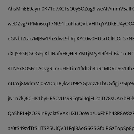
AhsMFiEE9aym0K71d7XGFsO0y5OZug9iweAFAmmV5aIF
weDZvg/+PMn6cq17Nt91lcuFhaQVbVHI1qYADkEU4yOQ4
eGNbtZtac/MJBw1/hZdwL9hRpKYC0w0HUsrtClFLQrG7N
dXJJS3GFJGOGFpKhINafRHQHeLYMTjM/y8I9f3FbBia1mN
4TNSx8O5FcTACvgRLn/uHFlLim1fIdDb4bRcMDRo5G14bXy
nUaYj8MdmMJ06VDaJDQlA4U9PYGJvqz/ELbUGfigj7/5Ip9v
jN1n7lQ6CHK1byHR5CvUs9REqtxi3qjFL2aiD78sUAr/bF0
Qa5hRL+jzO29InRyakt5VAKHXHOoWp/UxFbPh48R8W8X
a/0tS49zdTtSHTSP5UiQV31Fql8AeG6GSGfbiRGzTopSp8p