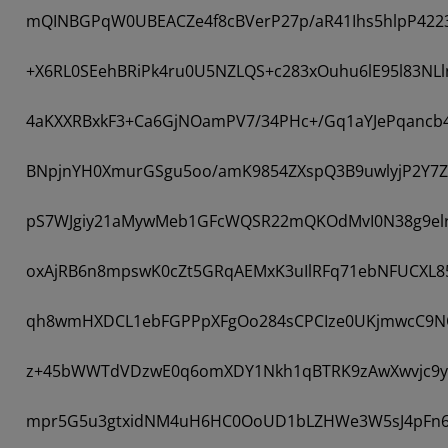
mQINBGPqW0UBEACZe4f8cBVerP27p/aR41Ihs5hlpP422
+X6RL0SEehBRiPk4ru0U5NZLQS+c283xOuhu6lE95l83NLl
4aKXXRBxkF3+Ca6GjNOamPV7/34PHc+/Gq1aYJePqancb
BNpjnYH0XmurGSgu5oo/amK9854ZXspQ3B9uwlyjP2Y7Zr
pS7WJgiy21aMywMeb1GFcWQSR22mQKOdMvI0N38g9elrQ
oxAjRB6n8mpswK0cZt5GRqAEMxK3uIlRFq71ebNFUCXL
qh8wmHXDCL1ebFGPPpXFgOo284sCPCIze0UKjmwcC9NQ
z+45bWWTdVDzwE0q6omXDY1Nkh1qBTRK9zAwXwvjc9ylI
mpr5G5u3gtxidNM4uH6HC0OoUD1bLZHWe3W5sJ4pFn6