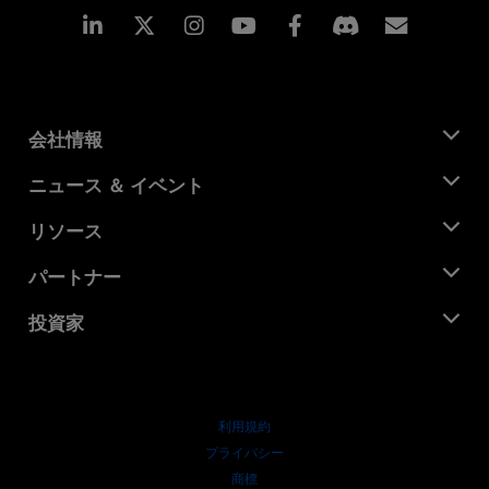
Linkedin
Instagram
Facebook
購読
会社情報
AMD について
ニュース ＆ イベント
役員
ニュースルーム
リソース
企業責任
イベント
キャリア
デベロッパー セントラル
パートナー
メディア ライブラリ
お問い合わせ
ブログ
AMD パートナー ハブ
投資家
ケース スタディ
正規販売代理店
ウェビナー
投資家向け情報
AMD ユニバーシティ プログラム
リソースを探す
財務情報
取締役会
利用規約
ガバナンス報告書
プライバシー
SEC 提出書類
商標