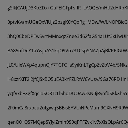
gSlkJCAUjD3KbZDx+GuFEIGFpFsflR+LAQQE/mHtI2cHRp
0ptvKvamUGeQxVIUJz2bzgK0YQoRg+MDw/W/LNOPBic
3hQ0CbeDPEwSvrtMMnxqzZnee3d62faG54aLUt3xLiwUI
BA85ofDeY1aYwjuAS1kqO9Vo731CspSNAZpAjBl/PPlGtW
jL0/UleWXp4qupnQJY7TGFC+a9yiKnLTgCpZvZbV4b/5Nk
I+8xzrXfT2I2JfCJSxBO5uEA3kYFZLRfW6VUsv/9Ga76RD1l
ycJfRxb+XgfXqcIoSO8TcLl5hqDUOAw3sN0jRynfbSKkXhSY
2F0mCa8rxocu2ufgiwq5BBisEAVUiNPcMum9GXNH9R9WC
qenO0+QS7MQepSYJylZmln9S9qPTFZvk1v7xXlsOLpAr6