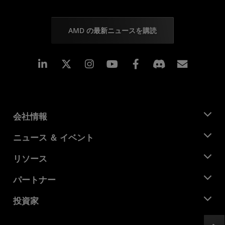
AMD の最新ニュースを購読
Linkedin
Instagram
Facebook
購読
会社情報
AMD について
ニュース ＆ イベント
役員
ニュースルーム
リソース
企業責任
イベント
キャリア
デベロッパー セントラル
パートナー
メディア ライブラリ
お問い合わせ
ブログ
AMD パートナー ハブ
投資家
ケース スタディ
正規販売代理店
ウェビナー
投資家向け情報
AMD ユニバーシティ プログラム