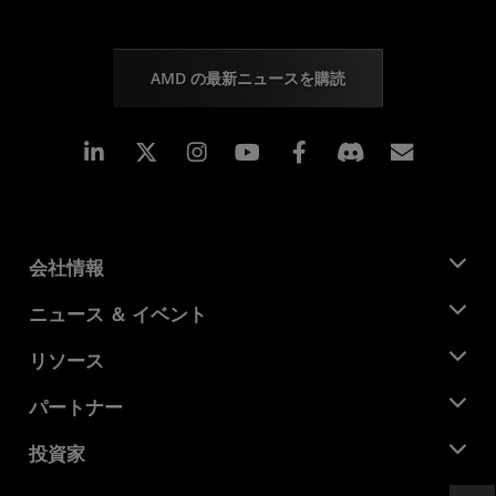
AMD の最新ニュースを購読
Linkedin
Instagram
Facebook
購読
会社情報
AMD について
ニュース ＆ イベント
役員
ニュースルーム
リソース
企業責任
イベント
キャリア
デベロッパー セントラル
パートナー
メディア ライブラリ
お問い合わせ
ブログ
AMD パートナー ハブ
投資家
ケース スタディ
正規販売代理店
ウェビナー
投資家向け情報