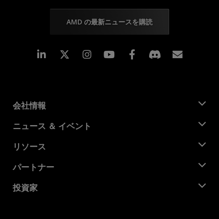
AMD の最新ニュースを購読
Linkedin
Instagram
Facebook
購読
会社情報
AMD について
ニュース ＆ イベント
役員
ニュースルーム
リソース
企業責任
イベント
キャリア
デベロッパー セントラル
パートナー
メディア ライブラリ
お問い合わせ
ブログ
AMD パートナー ハブ
投資家
ケース スタディ
正規販売代理店
ウェビナー
投資家向け情報
AMD ユニバーシティ プログラム
リソースを探す
財務情報