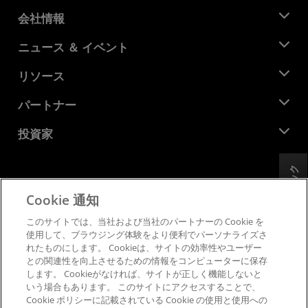
会社情報
AMD について
ニュース ＆ イベント
役員
ニュースルーム
リソース
企業責任
イベント
キャリア
デベロッパー セントラル
パートナー
メディア ライブラリ
お問い合わせ
ブログ
AMD パートナー ハブ
投資家
ケース スタディ
正規販売代理店
ウェビナー
投資家向け情報
AMD ユニバーシティ プログラム
フィードバック
リソースを探す
財務情報
取締役会
Cookie 通知
利用規約
ガバナンス報告書
プライバシー
このサイトでは、当社および当社のパートナーの Cookie を
SEC 提出書類
商標
使用して、ブラウジング体験をより便利でパーソナライズさ
れたものにします。 Cookieは、サイトの効率性やユーザー
サプライ チェーンの透明性
との関連性を向上させるための情報をコンピューターに保存
公正でオープンな競争
します。 Cookieがなければ、サイトが正しく機能しないと
英国税務戦略
いう場合もあります。 このサイトにアクセスすることで、
Cookie ポリシー
Cookie ポリシーに記載されている Cookie の使用と使用への