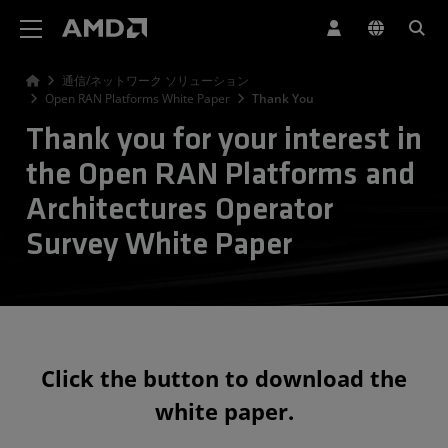
AMD ウェブサイト アクセシビリティ ステートメント
通信/ネットワーク ソリューション
Open RAN Platforms White Paper
Thank You
Thank you for your interest in
the Open RAN Platforms and
Architectures Operator
Survey White Paper
Click the button to download the
white paper.