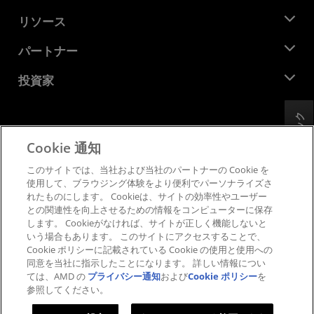
役員
ニュースルーム
リソース
企業責任
イベント
キャリア
デベロッパー セントラル
パートナー
メディア ライブラリ
お問い合わせ
ブログ
AMD パートナー ハブ
投資家
ケース スタディ
正規販売代理店
ウェビナー
投資家向け情報
AMD ユニバーシティ プログラム
フィードバック
リソースを探す
財務情報
取締役会
Cookie 通知
利用規約
ガバナンス報告書
プライバシー
このサイトでは、当社および当社のパートナーの Cookie を
SEC 提出書類
商標
使用して、ブラウジング体験をより便利でパーソナライズさ
れたものにします。 Cookieは、サイトの効率性やユーザー
サプライ チェーンの透明性
との関連性を向上させるための情報をコンピューターに保存
公正でオープンな競争
します。 Cookieがなければ、サイトが正しく機能しないと
英国税務戦略
いう場合もあります。 このサイトにアクセスすることで、
Cookie ポリシー
Cookie ポリシーに記載されている Cookie の使用と使用への
同意を当社に指示したことになります。 詳しい情報につい
Cookie の設定
ては、AMD の
プライバシー通知
および
Cookie ポリシー
を
参照してください。
© 2026 Advanced Micro Devices, Inc.