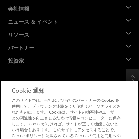
会社情報
AMD について
ニュース ＆ イベント
役員
ニュースルーム
リソース
企業責任
イベント
キャリア
デベロッパー セントラル
パートナー
メディア ライブラリ
お問い合わせ
ブログ
AMD パートナー ハブ
投資家
ケース スタディ
正規販売代理店
ウェビナー
投資家向け情報
AMD ユニバーシティ プログラム
フィードバック
リソースを探す
財務情報
取締役会
Cookie 通知
利用規約
ガバナンス報告書
プライバシー
このサイトでは、当社および当社のパートナーの Cookie を
SEC 提出書類
商標
使用して、ブラウジング体験をより便利でパーソナライズさ
れたものにします。 Cookieは、サイトの効率性やユーザー
サプライ チェーンの透明性
との関連性を向上させるための情報をコンピューターに保存
公正でオープンな競争
します。 Cookieがなければ、サイトが正しく機能しないと
英国税務戦略
いう場合もあります。 このサイトにアクセスすることで、
Cookie ポリシー
Cookie ポリシーに記載されている Cookie の使用と使用への