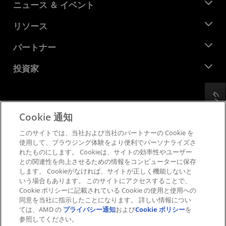
AMD について
ニュース ＆ イベント
役員
ニュースルーム
リソース
企業責任
イベント
キャリア
デベロッパー セントラル
パートナー
メディア ライブラリ
お問い合わせ
ブログ
AMD パートナー ハブ
投資家
ケース スタディ
正規販売代理店
ウェビナー
投資家向け情報
AMD ユニバーシティ プログラム
フィードバック
リソースを探す
財務情報
取締役会
Cookie 通知
利用規約
ガバナンス報告書
プライバシー
このサイトでは、当社および当社のパートナーの Cookie を
SEC 提出書類
商標
使用して、ブラウジング体験をより便利でパーソナライズさ
れたものにします。 Cookieは、サイトの効率性やユーザー
サプライ チェーンの透明性
との関連性を向上させるための情報をコンピューターに保存
公正でオープンな競争
します。 Cookieがなければ、サイトが正しく機能しないと
英国税務戦略
いう場合もあります。 このサイトにアクセスすることで、
Cookie ポリシー
Cookie ポリシーに記載されている Cookie の使用と使用への
同意を当社に指示したことになります。 詳しい情報につい
Cookie の設定
ては、AMD の
プライバシー通知
および
Cookie ポリシー
を
参照してください。