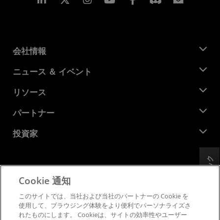
会社情報
AMD について
ニュース ＆ イベント
役員
ニュースルーム
リソース
企業責任
イベント
キャリア
デベロッパー セントラル
パートナー
メディア ライブラリ
お問い合わせ
ブログ
AMD パートナー ハブ
投資家
ケース スタディ
正規販売代理店
ウェビナー
投資家向け情報
AMD ユニバーシティ プログラム
フィードバック
リソースを探す
財務情報
取締役会
Cookie 通知
利用規約
ガバナンス報告書
プライバシー
このサイトでは、当社および当社のパートナーの Cookie を
SEC 提出書類
商標
使用して、ブラウジング体験をより便利でパーソナライズさ
れたものにします。 Cookieは、サイトの効率性やユーザー
サプライ チェーンの透明性