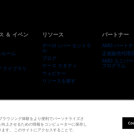
ス ＆ イベン
リソース
パートナー
デベロッパー セントラ
AMD パートナ
ル
正規販売代理
スルーム
ブログ
AMD ユニバ
ト
ケース スタディ
プログラム
ア ライブラリ
ウェビナー
リソースを探す
商標
サプライ チェーンの透明性
公正でオープンな競争
英国税務戦略
Co
て、ブラウジング体験をより便利でパーソナライズさ
Co
性を向上させるための情報をコンピューターに保存し
© 2026 Advanced Micro Devices, Inc.
あります。 このサイトにアクセスすることで、