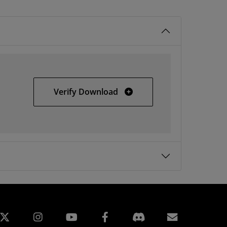
ISE 6.3i Windows - SP #3
Verify Download
edin
Instagram
Facebook
購読