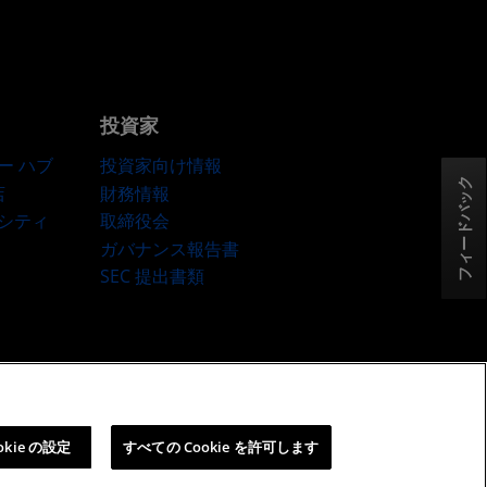
投資家
ー ハブ
投資家向け情報
フィードバック
店
財務情報
ーシティ
取締役会
ガバナンス報告書
SEC 提出書類
okie ポリシー
Cookie の設定
okie の設定
すべての Cookie を許可します