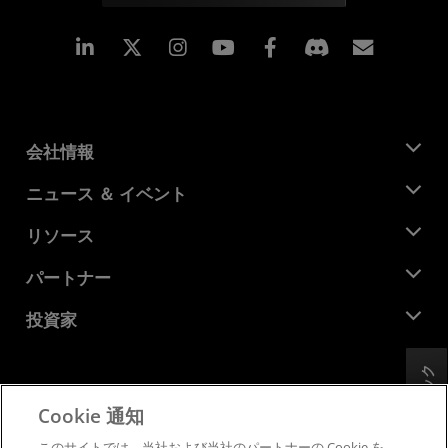
Linkedin
Instagram
Facebook
購読
会社情報
AMD について
ニュース ＆ イベント
役員
ニュースルーム
リソース
企業責任
イベント
キャリア
デベロッパー セントラル
パートナー
メディア ライブラリ
お問い合わせ
ブログ
AMD パートナー ハブ
投資家
ケース スタディ
正規販売代理店
ウェビナー
投資家向け情報
AMD ユニバーシティ プログラム
フィードバック
リソースを探す
財務情報
取締役会
Cookie 通知
利用規約
ガバナンス報告書
プライバシー
このサイトでは、当社および当社のパートナーの Cookie を