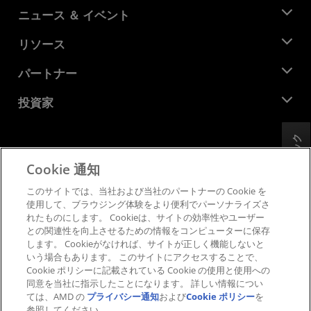
AMD について
ニュース ＆ イベント
役員
ニュースルーム
リソース
企業責任
イベント
キャリア
デベロッパー セントラル
パートナー
メディア ライブラリ
お問い合わせ
ブログ
AMD パートナー ハブ
投資家
ケース スタディ
正規販売代理店
ウェビナー
投資家向け情報
AMD ユニバーシティ プログラム
フィードバック
リソースを探す
財務情報
取締役会
Cookie 通知
利用規約
ガバナンス報告書
プライバシー
このサイトでは、当社および当社のパートナーの Cookie を
SEC 提出書類
商標
使用して、ブラウジング体験をより便利でパーソナライズさ
れたものにします。 Cookieは、サイトの効率性やユーザー
サプライ チェーンの透明性
との関連性を向上させるための情報をコンピューターに保存
公正でオープンな競争
します。 Cookieがなければ、サイトが正しく機能しないと
英国税務戦略
いう場合もあります。 このサイトにアクセスすることで、
Cookie ポリシー
Cookie ポリシーに記載されている Cookie の使用と使用への
同意を当社に指示したことになります。 詳しい情報につい
Cookie の設定
ては、AMD の
プライバシー通知
および
Cookie ポリシー
を
参照してください。