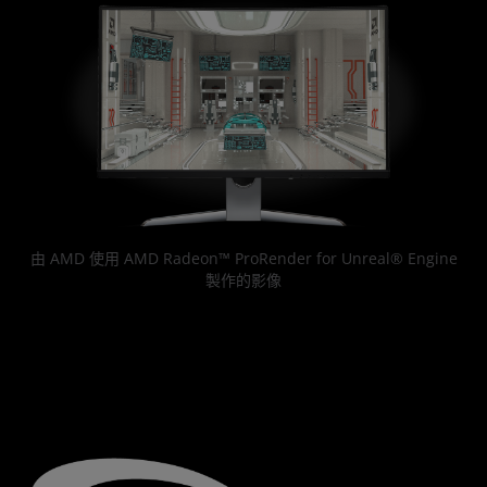
由 AMD 使用 AMD Radeon™ ProRender for Unreal® Engine
製作的影像