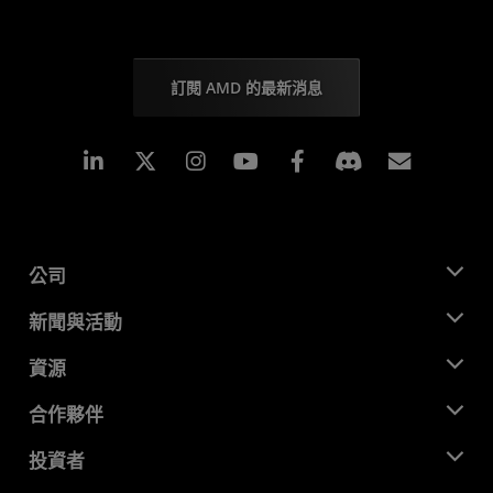
訂閱 AMD 的最新消息
Linkedin
Instagram
Facebook
訂閱
公司
關於 AMD
新聞與活動
管理團隊
新聞室
資源
企業責任
活動
招聘
開發者中心
合作夥伴
媒體庫
聯絡我們
部落格
AMD 合作夥伴中心
投資者
案例研究
授權經銷商