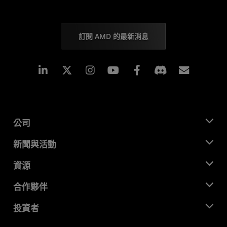
訂閱 AMD 的最新消息
Linkedin
Instagram
Facebook
訂閱
公司
關於 AMD
新聞與活動
管理團隊
新聞室
資源
企業責任
活動
招聘
開發者中心
合作夥伴
媒體庫
聯絡我們
部落格
AMD 合作夥伴中心
投資者
案例研究
授權經銷商
網路研討會
投資者關係