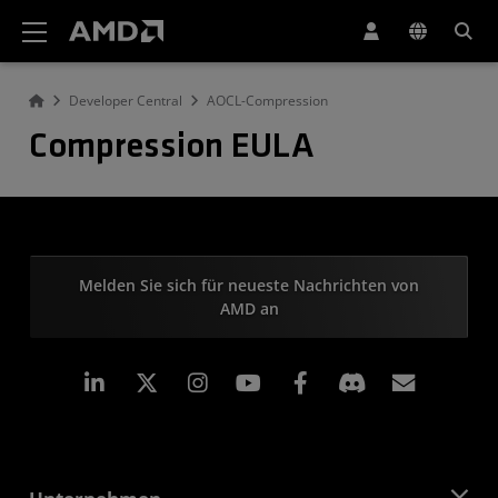
Erklärung zur Barrierefreiheit auf der AMD Website
Developer Central
AOCL-Compression
Compression EULA
Melden Sie sich für neueste Nachrichten von
AMD an
LinkedIn
Instagram
Facebook
Abonn