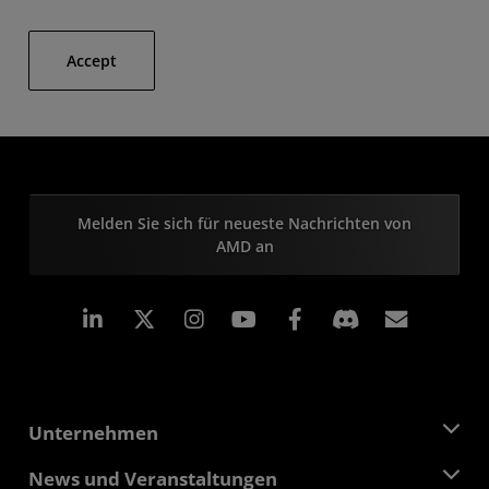
Accept
Melden Sie sich für neueste Nachrichten von
AMD an
LinkedIn
Instagram
Facebook
Abonn
Unternehmen
Über AMD
News und Veranstaltungen