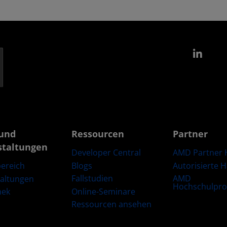
Link
und
Ressourcen
Partner
staltungen
Developer Central
AMD Partner 
Blogs
Autorisierte 
ereich
Fallstudien
AMD
taltungen
Hochschulpr
Online-Seminare
hek
Ressourcen ansehen