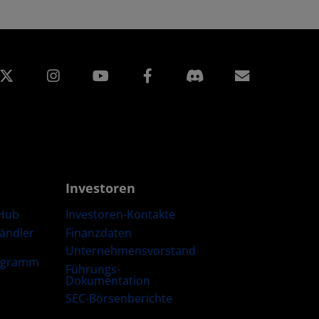
edIn
Instagram
Facebook
Abonnem
Investoren
Hub
Investoren-Kontakte
Händler
Finanzdaten
Unternehmensvorstand
ogramm
Führungs-
Dokumentation
SEC-Börsenberichte