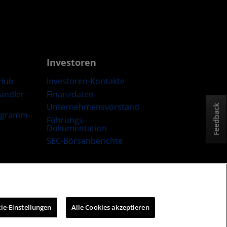
Investoren
Hub
Investoren-Kontakte
Händler
Finanzdaten
Unternehmensvorstand
Feedback
ogramm
Führungs-
Dokumentation
SEC-Börsenberichte
trategie
Cookie-Richtlinien
Cookie-Einstellungen
ie-Einstellungen
Alle Cookies akzeptieren