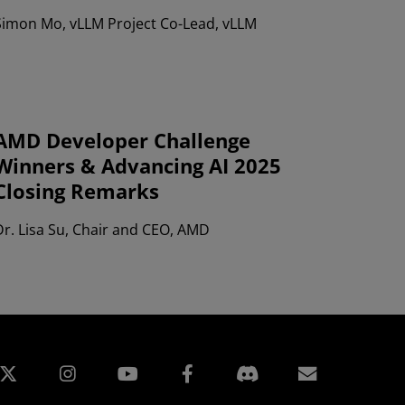
Simon Mo, vLLM Project Co-Lead, vLLM
AMD Developer Challenge
Winners & Advancing AI 2025
Closing Remarks
Dr. Lisa Su, Chair and CEO, AMD
edIn
Instagram
Facebook
Abonnem