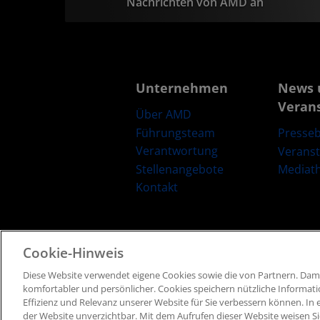
Nachrichten von AMD an
Unternehmen
News 
Veran
Über AMD
Führungsteam
Presseb
Verantwortung
Verans
Stellenangebote
Mediat
Kontakt
Cookie-Hinweis
Diese Website verwendet eigene Cookies sowie die von Partnern​. Dami
Geschäftsbedingungen​
Datenschutz
Marken
komfortabler und persönlicher. ​Cookies speichern nützliche Informat
Effizienz und Relevanz unserer Website für Sie verbessern können. ​In e
der Website unverzichtbar. Mit dem Aufrufen dieser Website weisen Si