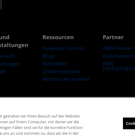
und
Ressourcen
Partner
staltungen
Developer Central
AMD Partner 
Blogs
Autorisierte 
ereich
Fallstudien
AMD
taltungen
Hochschulpr
Online-Seminare
hek
Ressourcen ansehen
t gestalten wir Ihren Besuch auf der Website
Lieferkettentransparenz
Fairer und offener Wettbewerb
Britische Steuers
ionen auf Ihrem Computer, mit denen wir die
Cook
inigen Fällen sind sie für die korrekte Funktion
© 2026 Advanced Micro Devices, Inc.
e uns an und stimmen zu, dass wir die in der