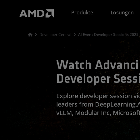
Erklärung zur Barrierefreiheit auf der AMD Website
Produkte
Lösungen
Developer Central
AI Event Developer Sessions 2025
Watch Advanci
Developer Sess
Explore developer session vi
leaders from DeepLearning.AI,
vLLM, Modular Inc, Microsoft