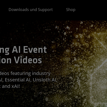
Downloads und Support
Shop
ng AI Event
ion Videos
deos featuring industry
 Essential AI, Unsloth AI,
 and xAI!