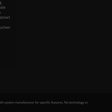
g
 die
n
triert
ischen
th system manufacturer for specific features. No technology or