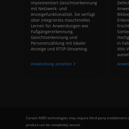
implementiert Gesichtserkennung
Defect
mit Netzwerk- und
Anwen
Anzeigefunktionalität. Sie verfügt
Bildve
über integriertes maschinelles
Erken
Lernen für Anwendungen wie
Frücht
Fußgängererkennung,
Sortie
Gesichtserkennung und
Hochg
Personenzählung mit lokaler
in Fab
Anzeige und RTSP-Streaming.
Vitis 
automa
Anwendung ansehen
Anwe
Certain AMD technologies may require third-party enablement or
product can be completely secure.