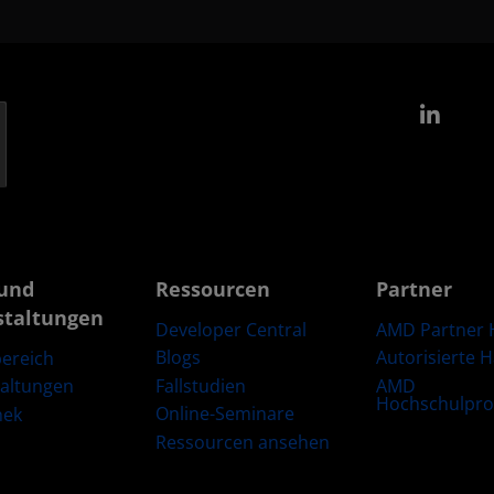
Link
und
Ressourcen
Partner
staltungen
Developer Central
AMD Partner 
Blogs
Autorisierte 
ereich
Fallstudien
AMD
taltungen
Hochschulpr
Online-Seminare
hek
Ressourcen ansehen