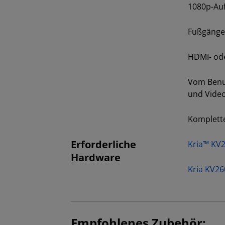
1080p-Au
Fußgänger
HDMI- od
Vom Benu
und Vide
Komplett
Erforderliche
Kria™ KV26
Hardware
Kria KV26
Empfohlenes Zubehör: