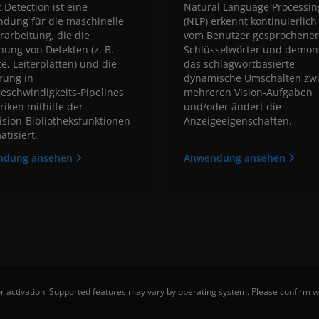
 Detection ist eine
Natural Language Processin
dung für die maschinelle
(NLP) erkennt kontinuierlich
rarbeitung, die die
vom Benutzer gesprochene
nung von Defekten (z. B.
Schlüsselwörter und demons
e, Leiterplatten) und die
das schlagwortbasierte
rung in
dynamische Umschalten zw
eschwindigkeits-Pipelines
mehreren Vision-Aufgaben
riken mithilfe der
und/oder ändert die
Vision-Bibliotheksfunktionen
Anzeigeeigenschaften.
tisiert.
ndung ansehen
Anwendung ansehen
 activation. Supported features may vary by operating system. Please confirm wi