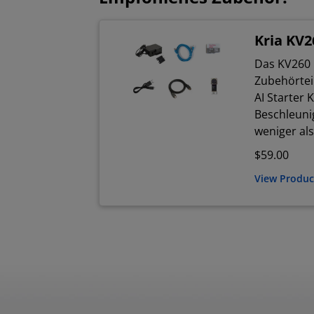
Kria KV
Das KV260 
Zubehörtei
AI Starter 
Beschleun
weniger als
$59.00
View Produ