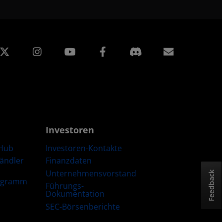
edIn
Instagram
Facebook
Abonnem
Investoren
Hub
Investoren-Kontakte
Händler
Finanzdaten
Unternehmensvorstand
Feedback
ogramm
Führungs-
Dokumentation
SEC-Börsenberichte