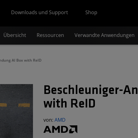
Downloads und Support
Shop
Übersicht
Ressourcen
Verwandte Anwendungen
dung AI Box with ReID
Beschleuniger-A
with ReID
von:
AMD