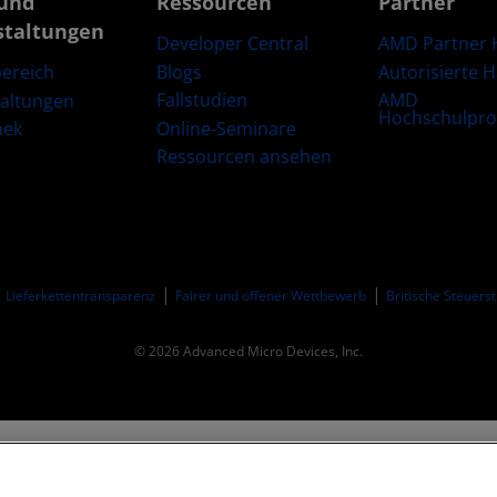
und
Ressourcen
Partner
staltungen
Developer Central
AMD Partner 
Blogs
Autorisierte 
ereich
Fallstudien
AMD
taltungen
Hochschulpr
Online-Seminare
hek
Ressourcen ansehen
Lieferkettentransparenz
Fairer und offener Wettbewerb
Britische Steuers
© 2026 Advanced Micro Devices, Inc.