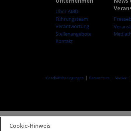
Unternehmen
News 
Veran
Über AMD
Führungsteam
Presseb
Verantwortung
Verans
Stellenangebote
Mediat
Kontakt
Geschäftsbedingungen​
Datenschutz
Marken
Cookie-Hinweis