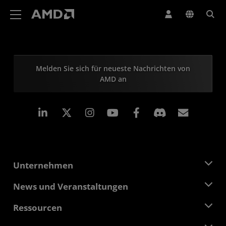
Erklärung zur Barrierefreiheit auf der AMD Website
Melden Sie sich für neueste Nachrichten von
AMD an
LinkedIn
Instagram
Facebook
Abonn
Unternehmen
Über AMD
News und Veranstaltungen
Führungsteam
Pressebereich
Ressourcen
Verantwortung
Veranstaltungen
Stellenangebote