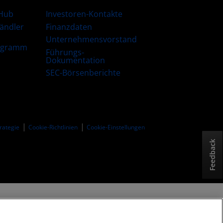
Hub
Investoren-Kontakte
Händler
Finanzdaten
Unternehmensvorstand
ogramm
Führungs-
Dokumentation
SEC-Börsenberichte
trategie
Cookie-Richtlinien
Cookie-Einstellungen
Feedback