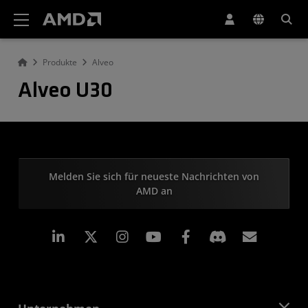
Erklärung zur Barrierefreiheit auf der AMD Website
Produkte
Alveo
Alveo U30
Melden Sie sich für neueste Nachrichten von
AMD an
LinkedIn
Instagram
Facebook
Abonn