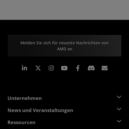
Melden Sie sich für neueste Nachrichten von
AMD an
LinkedIn
Instagram
Facebook
Abonn
Unternehmen
Über AMD
News und Veranstaltungen
Führungsteam
Pressebereich
Ressourcen
Verantwortung
Veranstaltungen