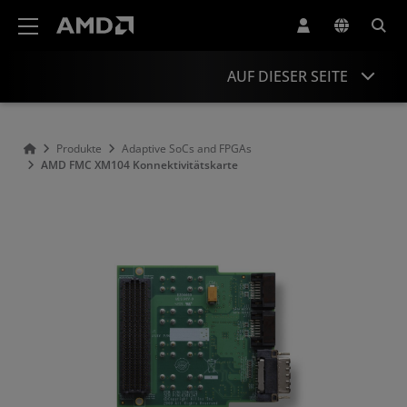
Erklärung zur Barrierefreiheit auf der AMD Website
AUF DIESER SEITE
Übersicht
Produkte
Adaptive SoCs and FPGAs
AMD FMC XM104 Konnektivitätskarte
Ressourcen