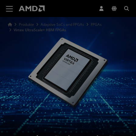
Erklärung zur Barrierefreiheit auf der AMD Website
Produkte
Adaptive SoCs and FPGAs
FPGAs
Virtex UltraScale+ HBM FPGAs