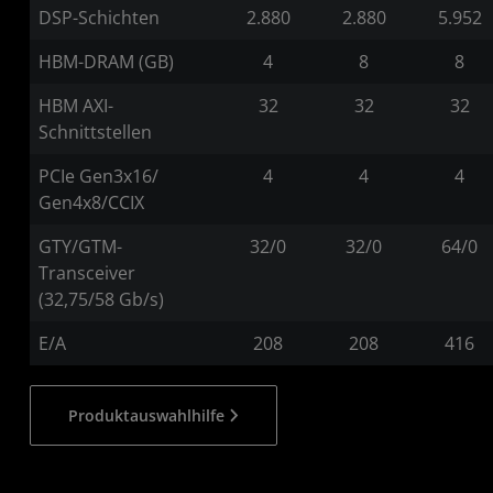
DSP-Schichten
2.880
2.880
5.952
HBM-DRAM (GB)
4
8
8
HBM AXI-
32
32
32
Schnittstellen
PCIe Gen3x16/
4
4
4
Gen4x8/CCIX
GTY/GTM-
32/0
32/0
64/0
Transceiver
(32,75/58 Gb/s)
E/A
208
208
416
Produktauswahlhilfe