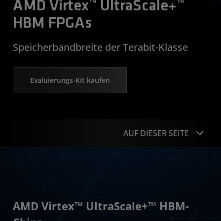
AMD Virtex™ UltraScale+™
HBM FPGAs
Speicherbandbreite der Terabit-Klasse
Evaluierungs-Kit kaufen
AUF DIESER SEITE
Produktvorteile
Anwendungen
AMD Virtex™ UltraScale+™ HBM-
Produkttabelle