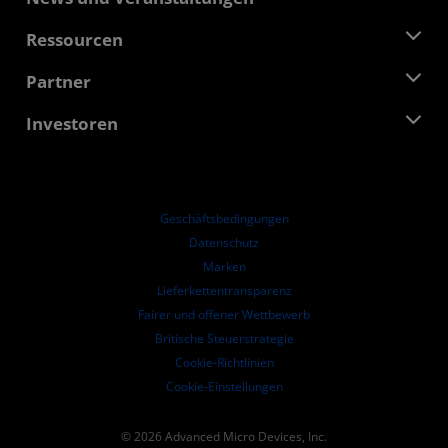
Führungsteam
Pressebereich
Ressourcen
Verantwortung
Veranstaltungen
Stellenangebote
Developer Central
Partner
Mediathek
Kontakt
Blogs
AMD Partner Hub
Investoren
Fallstudien
Autorisierte Händler
Online-Seminare
Investoren-Kontakte
AMD Hochschulprogramm
Ressourcen ansehen
Finanzdaten
Unternehmensvorstand
Geschäftsbedingungen​
Führungs-Dokumentation
Datenschutz
SEC-Börsenberichte
Marken
Lieferkettentransparenz
Fairer und offener Wettbewerb
Britische Steuerstrategie
Cookie-Richtlinien
Cookie-Einstellungen
© 2026 Advanced Micro Devices, Inc.