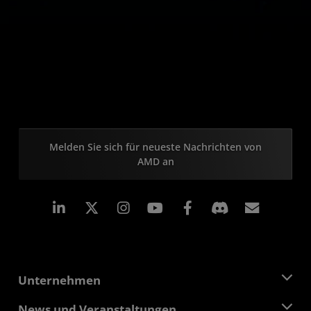
Melden Sie sich für neueste Nachrichten von
AMD an
LinkedIn
Instagram
Facebook
Abonn
Unternehmen
Über AMD
News und Veranstaltungen