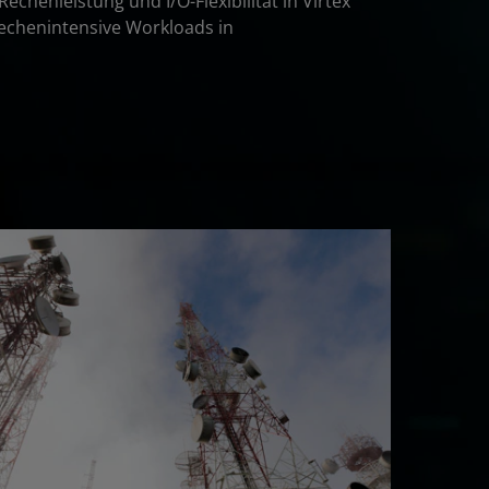
henleistung und I/O-Flexibilität in Virtex
rechenintensive Workloads in