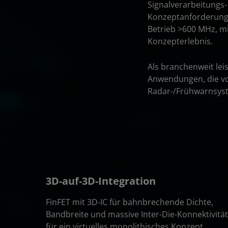
Signalverarbeitungs-
Konzeptanforderungen
Betrieb >600 MHz, mit
Konzepterlebnis.
Als branchenweit lei
Anwendungen, die von
Radar-/Frühwarnsys
3D-auf-3D-Integration
FinFET mit 3D-IC für bahnbrechende Dichte,
Bandbreite und massive Inter-Die-Konnektivität
für ein virtuelles monolithisches Konzept