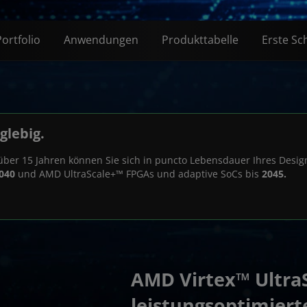
Portfolio
Anwendungen
Produkttabelle
Erste Sch
glebig.
t über 15 Jahren können Sie sich in puncto Lebensdauer Ihres Desi
040
und AMD UltraScale+™ FPGAs und adaptive SoCs bis
2045.
AMD Virtex™ UltraS
leistungsoptimiert