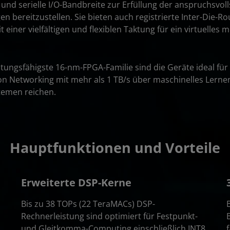
 und serielle I/O-Bandbreite zur Erfüllung der anspruchsvol
 bereitzustellen. Sie bieten auch registrierte Inter-Die-Rou
 einer vielfältigen und flexiblen Taktung für ein virtuelles 
stungsfähigste 16-nm-FPGA-Familie sind die Geräte ideal für
 Networking mit mehr als 1 TB/s über maschinelles Lernen
temen reichen.
Hauptfunktionen und Vorteile
Erweiterte DSP-Kerne
Bis zu 38 TOPs (22 TeraMACs) DSP-
Rechnerleistung sind optimiert für Festpunkt-
und Gleitkomma-Computing einschließlich INT8