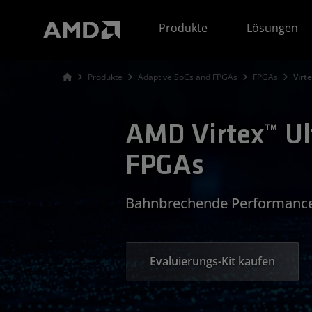
Erklärung zur Barrierefreiheit auf der AMD Website
Produkte
Lösungen
Produkte
Adaptive SoCs and FPGAs
FPGAs
Virt
AMD Virtex™ Ul
FPGAs
Bahnbrechende Performance
Evaluierungs-Kit kaufen