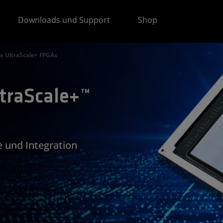
Downloads und Support
Shop
ex UltraScale+ FPGAs
traScale+™
 und Integration