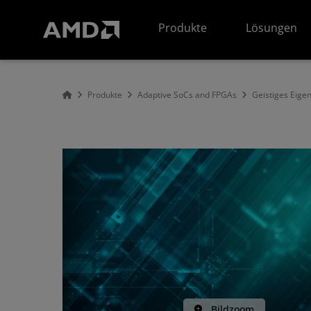
Erklärung zur Barrierefreiheit auf der AMD Website
Produkte
Lösungen
Produkte
Adaptive SoCs and FPGAs
Geistiges Eige
Bildzoom