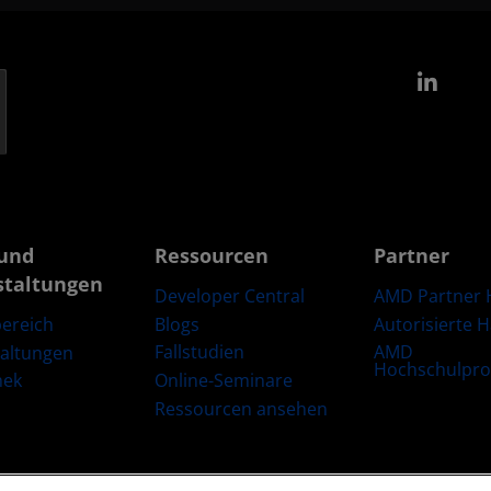
Link
und
Ressourcen
Partner
staltungen
Developer Central
AMD Partner 
Blogs
Autorisierte 
ereich
Fallstudien
AMD
taltungen
Hochschulpr
Online-Seminare
hek
Ressourcen ansehen