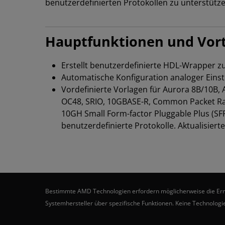
benutzerdefinierten Protokollen zu unterstütze
Hauptfunktionen und Vort
Erstellt benutzerdefinierte HDL-Wrapper zu
Automatische Konfiguration analoger Eins
Vordefinierte Vorlagen für Aurora 8B/10B, A
OC48, SRIO, 10GBASE-R, Common Packet Radi
10GH Small Form-factor Pluggable Plus (SFP
benutzerdefinierte Protokolle. Aktualisier
Bestimmte AMD Technologien erfordern möglicherweise die Ermögl
Systemhersteller über spezifische Funktionen. Keine Technologie