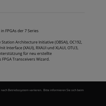
 in FPGAs der 7 Series
Station Architecture Initiative (OBSAI), OC192,
it Interface (XAUI), RXAUI und XLAUI, OTU3,
terstützung für neu erstellte
es FPGA Transceivers Wizard.
nach Betriebssystem variieren. Bitte informieren Sie sich beim