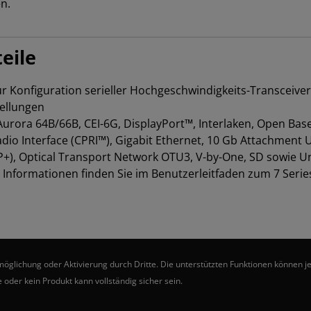
n.
eile
r Konfiguration serieller Hochgeschwindigkeits-Transceiver
tellungen
urora 64B/66B, CEI-6G, DisplayPort™, Interlaken, Open Base 
o Interface (CPRI™), Gigabit Ethernet, 10 Gb Attachment Un
+), Optical Transport Network OTU3, V-by-One, SD sowie Un
te Informationen finden Sie im Benutzerleitfaden zum 7 Seri
ichung oder Aktivierung durch Dritte. Die unterstützten Funktionen können je 
 oder kein Produkt kann vollständig sicher sein.