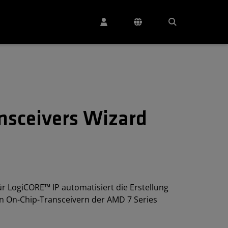
ansceivers Wizard
ür LogiCORE™ IP automatisiert die Erstellung
n On-Chip-Transceivern der AMD 7 Series