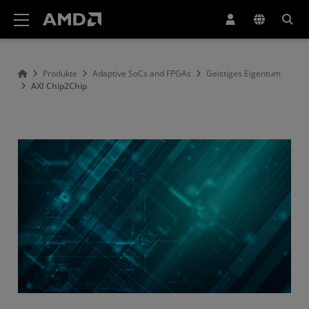
Erklärung zur Barrierefreiheit auf der AMD Website
Produkte
Adaptive SoCs and FPGAs
Geistiges Eigentum
AXI Chip2Chip