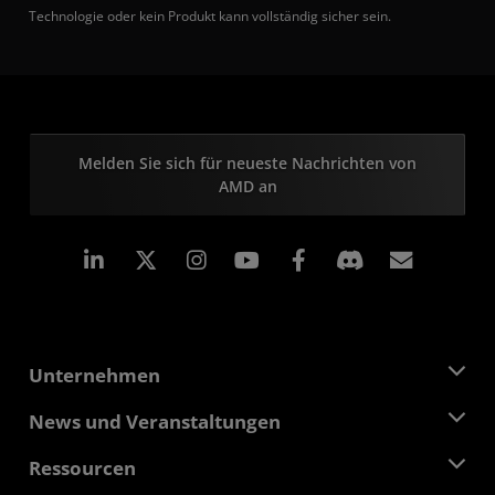
Technologie oder kein Produkt kann vollständig sicher sein.
Melden Sie sich für neueste Nachrichten von
AMD an
LinkedIn
Instagram
Facebook
Abonn
Unternehmen
Über AMD
News und Veranstaltungen
Führungsteam
Pressebereich
Ressourcen
Verantwortung
Veranstaltungen