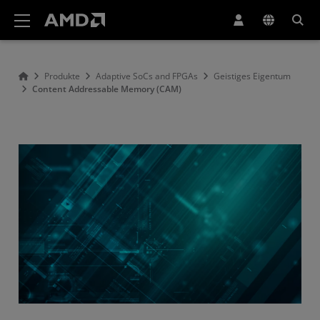
Erklärung zur Barrierefreiheit auf der AMD Website
Produkte
Adaptive SoCs and FPGAs
Geistiges Eigentum
Content Addressable Memory (CAM)