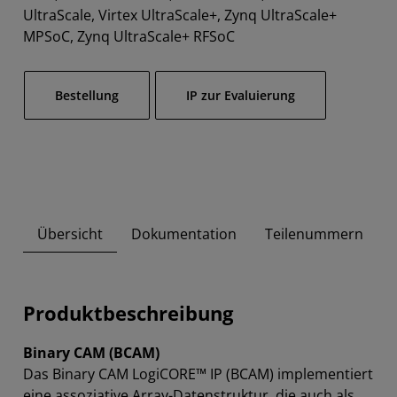
UltraScale, Virtex UltraScale+, Zynq UltraScale+
MPSoC, Zynq UltraScale+ RFSoC
Bestellung​
IP zur Evaluierung
Übersicht
Dokumentation
Teilenummern
Produktbeschreibung
Binary CAM (BCAM)
Das Binary CAM LogiCORE™ IP (BCAM) implementiert
eine assoziative Array-Datenstruktur, die auch als