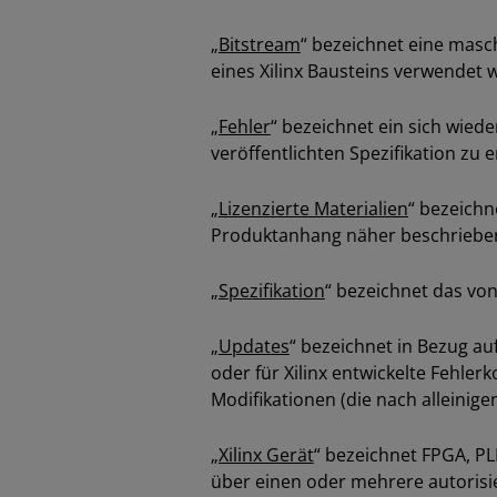
„
Bitstream
“ bezeichnet eine mas
eines Xilinx Bausteins verwendet w
„
Fehler
“ bezeichnet ein sich wied
veröffentlichten Spezifikation zu 
„
Lizenzierte Materialien
“ bezeichn
Produktanhang näher beschrieben,
„
Spezifikation
“ bezeichnet das von
„
Updates
“ bezeichnet in Bezug auf
oder für Xilinx entwickelte Fehler
Modifikationen (die nach alleinige
„
Xilinx Gerät
“ bezeichnet FPGA, PL
über einen oder mehrere autorisier