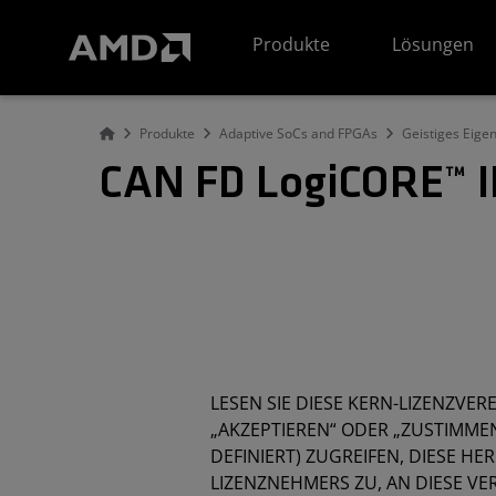
Erklärung zur Barrierefreiheit auf der AMD Website
Produkte
Lösungen
Produkte
Adaptive SoCs and FPGAs
Geistiges Eige
CAN FD LogiCORE™ I
LESEN SIE DIESE KERN-LIZENZVER
„AKZEPTIEREN“ ODER „ZUSTIMMEN
DEFINIERT) ZUGREIFEN, DIESE H
LIZENZNEHMERS ZU, AN DIESE V