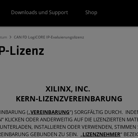
Downloads und Support
Shop
ntum
CAN FD LogiCORE IP-Evaluierungslizenz
P-Lizenz
XILINX, INC.
KERN-LIZENZVEREINBARUNG
EINBARUNG („
VEREINBARUNG
“) SORGFÄLTIG DURCH. INDE
“ KLICKEN ODER ANDERWEITIG AUF DIE LIZENZIERTEN MAT
ERUNTERLADEN, INSTALLIEREN ODER VERWENDEN, STIMMEN 
EREINBARUNG GEBUNDEN ZU SEIN. „
LIZENZNEHMER
“ BEZE