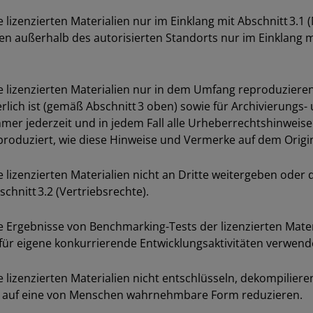
zenzierten Materialien nur im Einklang mit Abschnitt 3.1
 außerhalb des autorisierten Standorts nur im Einklang mit
zenzierten Materialien nur in dem Umfang reproduzieren, 
lich ist (gemäß Abschnitt 3 oben) sowie für Archivierungs
hmer jederzeit und in jedem Fall alle Urheberrechtshinwei
produziert, wie diese Hinweise und Vermerke auf dem Origi
zenzierten Materialien nicht an Dritte weitergeben oder d
hnitt 3.2 (Vertriebsrechte).
gebnisse von Benchmarking-Tests der lizenzierten Materia
für eigene konkurrierende Entwicklungsaktivitäten verwend
zenzierten Materialien nicht entschlüsseln, dekompilieren
g auf eine von Menschen wahrnehmbare Form reduzieren.