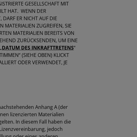
GISTRIERTE GESELLSCHAFT MIT
TEILT HAT. WENN DER
 DARF ER NICHT AUF DIE
N MATERIALIEN ZUGREIFEN, SIE
RTEN MATERIALIEN BEREITS VON
MGEHEND ZURÜCKSENDEN, UM EINE
„
DATUM DES INKRAFTTRETENS
“
IMMEN“ (SIEHE OBEN) KLICKT
ALLIERT ODER VERWENDET, JE
nachstehenden Anhang A (der
nen lizenzierten Materialien
elten. In diesem Fall haben die
Lizenzvereinbarung, jedoch
ellung oder eines anderen