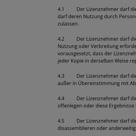
4.1 Der Lizenznehmer darf die li
darf deren Nutzung durch Personen
zulassen.
4.2 Der Lizenznehmer darf die li
Nutzung oder Verbreitung erforder
vorausgesetzt, dass der Lizenzne
jeder Kopie in derselben Weise re
4.3 Der Lizenznehmer darf die li
außer in Übereinstimmung mit Absc
4.4 Der Lizenznehmer darf die Er
offenlegen oder diese Ergebnisse 
4.5 Der Lizenznehmer darf die li
disassemblieren oder anderweiti