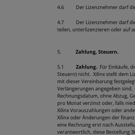
4.6 Der Lizenznehmer darf die li
4.7 Der Lizenznehmer darf die liz
teilen, unterlizenzieren oder auf
5.
Zahlung, Steuern.
5.1
Zahlung.
Für Einkäufe, di
Steuern) nicht. Xilinx stellt de
mit dieser Vereinbarung festgelegt
Verlängerungen angegeben sind. D
Rechnungsdatum, ohne Abzug, Geg
pro Monat verzinst oder, falls ni
Xilinx Vorauszahlungen oder ande
Xilinx oder Änderungen der finan
eine Rechnung erst nach Ausstell
verantwortlich, diese Bestellung 3