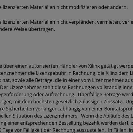
zenzierten Materialien nicht modifizieren oder ändern.
enzierten Materialien nicht verpfänden, vermieten, verleas
 andere Weise übertragen.
e über einen autorisierten Händler von Xilinx getätigt werden
m Lizenznehmer die Lizenzgebühr in Rechnung, die Xilinx d
 hat, sowie alle Beträge, die in einer vom Lizenznehmer aus
er Lizenznehmer zahlt diese Rechnungen vollständig inner
enforderung oder Aufrechnung. Überfällige Beträge werde
edriger, mit dem höchsten gesetzlich zulässigen Zinssatz. 
re Sicherheiten verlangen, abhängig von einer Bonitätspr
ziellen Situation des Lizenznehmers. Wenn die Abläufe des
ung einer entsprechenden Bestellung bezahlt werden darf, i
0 Tage vor Fälligkeit der Rechnung auszustellen. In Fällen,