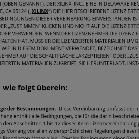
 (OBEN GENANNT), DER XILINX, INC., EINE IN DELAWARE RE
E, CA 95124 („
XILINX
”) DIE HIER BESCHRIEBENE LIZENZ ER
BEDINGUNGEN DIESER VEREINBARUNG EINVERSTANDEN IST,
ER „ZUSTIMMEN“ KLICKEN UND NICHT AUF DIE LIZENZIERTE
ODER VERWENDEN. WENN DER LIZENZNEHMER DIE LIZENZIE
HALTEN HAT, MUSS ER DIE LIZENZIERTEN MATERIALIEN U
WIE IN DIESEM DOKUMENT VERWENDET, BEZEICHNET DAS 
EHMER AUF DIE SCHALTFLÄCHE „AKZEPTIEREN“ ODER „ZUST
ZIERTEN MATERIALIEN ZUGREIFT, SIE HERUNTERLÄDT, INST
wie folgt überein:
lge der Bestimmungen.
Diese Vereinbarung umfasst den 
hang enthält alle Bedingungen, die für die darin beschriebe
 den Abschnitten 1 bis 12 dieser Kern-Lizenzvereinbarung g
 Vorrang vor allen widersprüchlichen Regelungen dieser 
en lizenzierten Materialien. Etwaige Bedingungen einer Best