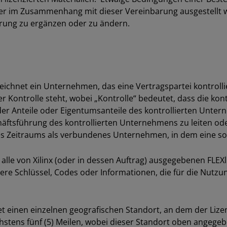
 im Zusammenhang mit dieser Vereinbarung ausgestellt wir
rung zu ergänzen oder zu ändern.
eichnet ein Unternehmen, das eine Vertragspartei kontrollier
 Kontrolle steht, wobei „Kontrolle“ bedeutet, dass die kont
 der Anteile oder Eigentumsanteile des kontrollierten Unter
häftsführung des kontrollierten Unternehmens zu leiten ode
 Zeitraums als verbundenes Unternehmen, in dem eine sol
 alle von Xilinx (oder in dessen Auftrag) ausgegebenen FLEX
e Schlüssel, Codes oder Informationen, die für die Nutzung
et einen einzelnen geografischen Standort, an dem der Lize
stens fünf (5) Meilen, wobei dieser Standort oben angegebe