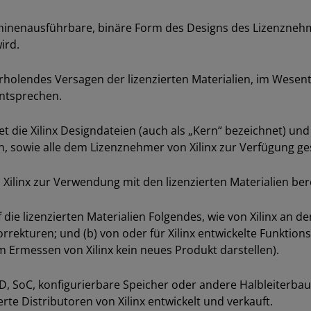
chinenausführbare, binäre Form des Designs des Lizenzneh
ird.
erholendes Versagen der lizenzierten Materialien, im Wesentl
entsprechen.
et die Xilinx Designdateien (auch als „Kern“ bezeichnet) un
 sowie alle dem Lizenznehmer von Xilinx zur Verfügung gest
 Xilinx zur Verwendung mit den lizenzierten Materialien bere
 die lizenzierten Materialien Folgendes, wie von Xilinx an de
korrekturen; und (b) von oder für Xilinx entwickelte Funkti
m Ermessen von Xilinx kein neues Produkt darstellen).
D, SoC, konfigurierbare Speicher oder andere Halbleiterbaue
te Distributoren von Xilinx entwickelt und verkauft.