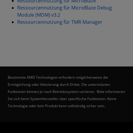
Ressourcennutzung für MicroBlaze
Ressourcennutzung für MicroBlaze Debug
Module (MDM) v3.2
Ressourcennutzung für TMR-Manager
Bestimmte AMD Technologien erfordern möglicherweise die
Ermöglichung oder Aktivierung durch Dritte. Die unterstützten
Funktionen können je nach Betriebssystem variieren. Bitte informieren
Sie sich beim Systemhersteller über spezifische Funktionen. Keine
Technologie oder kein Produkt kann vollständig sicher sein.