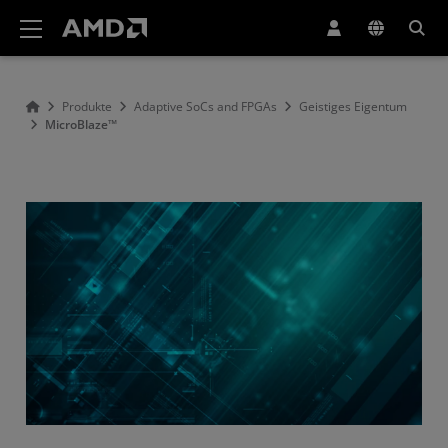
Erklärung zur Barrierefreiheit auf der AMD Website
Produkte
Adaptive SoCs and FPGAs
Geistiges Eigentum
MicroBlaze™