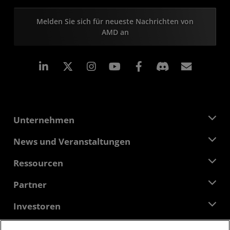
Melden Sie sich für neueste Nachrichten von
AMD an
LinkedIn
Instagram
Facebook
Abonn
Unternehmen
Über AMD
News und Veranstaltungen
Führungsteam
Pressebereich
Ressourcen
Verantwortung
Veranstaltungen
Stellenangebote
Developer Central
Partner
Mediathek
Kontakt
Blogs
AMD Partner Hub
Investoren
Fallstudien
Autorisierte Händler
Online-Seminare
Investoren-Kontakte