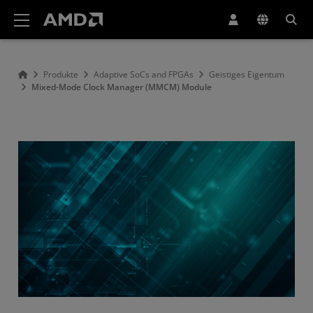
Erklärung zur Barrierefreiheit auf der AMD Website
Produkte
Adaptive SoCs and FPGAs
Geistiges Eigentum
Mixed-Mode Clock Manager (MMCM) Module