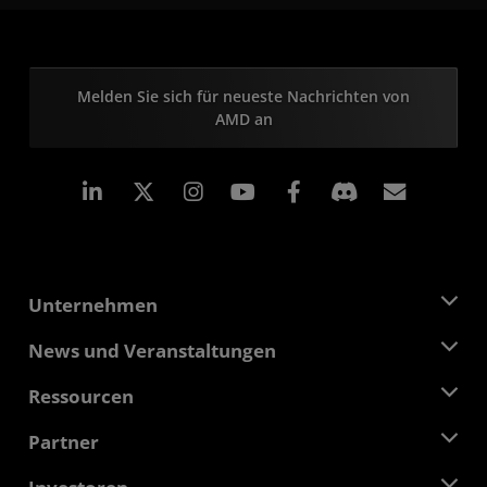
Melden Sie sich für neueste Nachrichten von
AMD an
LinkedIn
Instagram
Facebook
Abonn
Unternehmen
Über AMD
News und Veranstaltungen
Führungsteam
Pressebereich
Ressourcen
Verantwortung
Veranstaltungen
Stellenangebote
Developer Central
Partner
Mediathek
Kontakt
Blogs
AMD Partner Hub