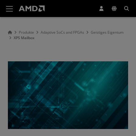
Erklärung zur Barrierefreiheit auf der AMD Website
Produkte
Adaptive SoCs and FPGAs
Geistiges Eigentum
XPS Mailbox