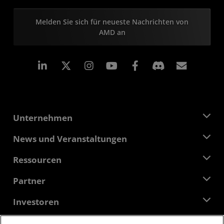
Melden Sie sich für neueste Nachrichten von
AMD an
LinkedIn
Instagram
Facebook
Abonn
Unternehmen
Über AMD
News und Veranstaltungen
Führungsteam
Pressebereich
Ressourcen
Verantwortung
Veranstaltungen
Stellenangebote
Developer Central
Partner
Mediathek
Kontakt
Blogs
AMD Partner Hub
Investoren
Fallstudien
Autorisierte Händler
Online-Seminare
Investoren-Kontakte