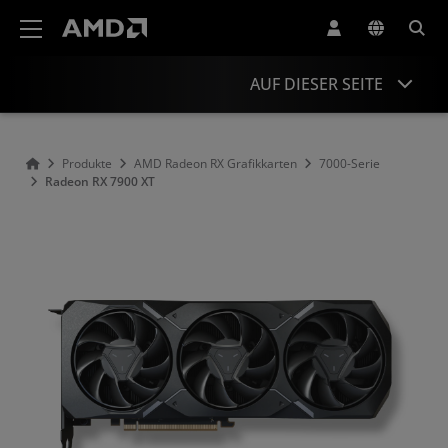
Erklärung zur Barrierefreiheit auf der AMD Website
AUF DIESER SEITE
Übersicht
Produkte
AMD Radeon RX Grafikkarten
7000-Serie
Radeon RX 7900 XT
Technische Daten
Treiber und Ressourcen