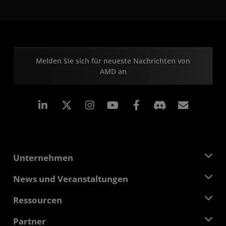
Melden Sie sich für neueste Nachrichten von
AMD an
LinkedIn
Instagram
Facebook
Abonn
Unternehmen
Über AMD
News und Veranstaltungen
Führungsteam
Pressebereich
Ressourcen
Verantwortung
Veranstaltungen
Stellenangebote
Developer Central
Partner
Mediathek