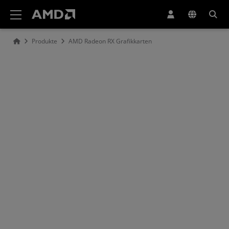
Erklärung zur Barrierefreiheit auf der AMD Website
Produkte
AMD Radeon RX Grafikkarten