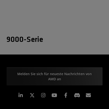
9000-Serie
Melden Sie sich für neueste Nachrichten von
AMD an
LinkedIn
Instagram
Facebook
Abonn