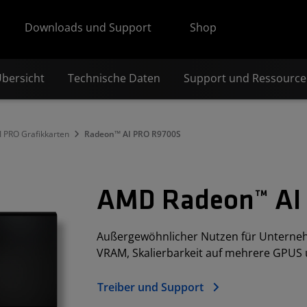
Downloads und Support
Shop
bersicht
Technische Daten
Support und Ressourc
 PRO Grafikkarten
Radeon™ AI PRO R9700S
AMD Radeon™ AI
Außergewöhnlicher Nutzen für Unterneh
VRAM, Skalierbarkeit auf mehrere GPU
Treiber und Support