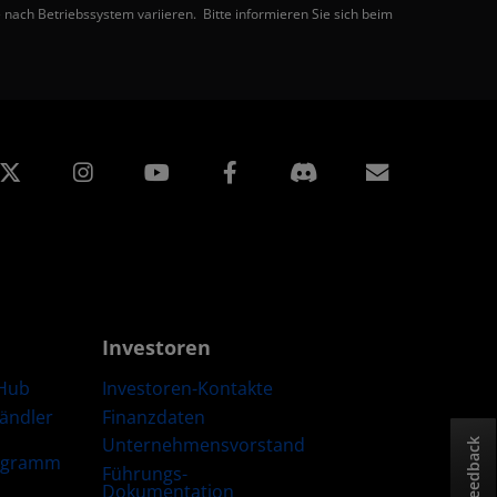
nach Betriebssystem variieren. Bitte informieren Sie sich beim
edIn
Instagram
Facebook
Abonnem
Investoren
Hub
Investoren-Kontakte
Händler
Finanzdaten
Unternehmensvorstand
Feedback
ogramm
Führungs-
Dokumentation