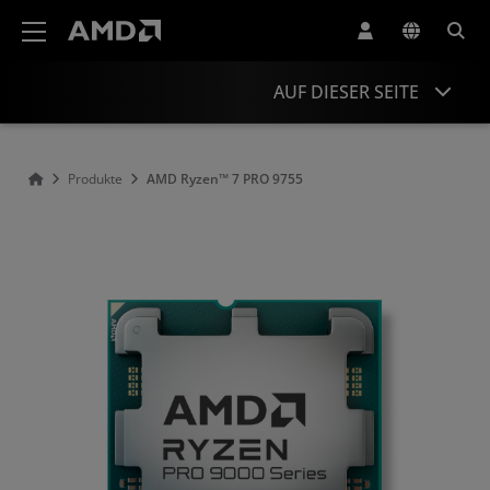
Erklärung zur Barrierefreiheit auf der AMD Website
AUF DIESER SEITE
Übersicht
Produkte
AMD Ryzen™ 7 PRO 9755
Technische Daten
Treiber und Ressourcen