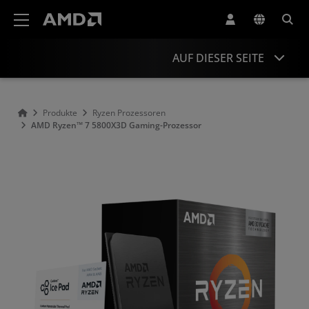
Erklärung zur Barrierefreiheit auf der AMD Website
AUF DIESER SEITE
Übersicht
Produkte
Ryzen Prozessoren
AMD Ryzen™ 7 5800X3D Gaming-Prozessor
Technische Daten
Treiber und Ressourcen