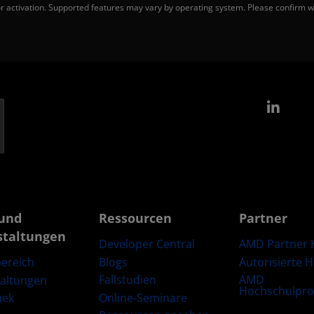
 activation. Supported features may vary by operating system. Please confirm wi
Link
und
Ressourcen
Partner
staltungen
Developer Central
AMD Partner 
Blogs
Autorisierte 
ereich
Fallstudien
AMD
taltungen
Hochschulpr
Online-Seminare
hek