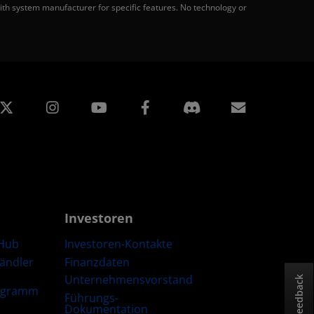
th system manufacturer for specific features. No technology or
edIn
Instagram
Facebook
Abonnem
Investoren
Hub
Investoren-Kontakte
Händler
Finanzdaten
Unternehmensvorstand
Feedback
ogramm
Führungs-
Dokumentation