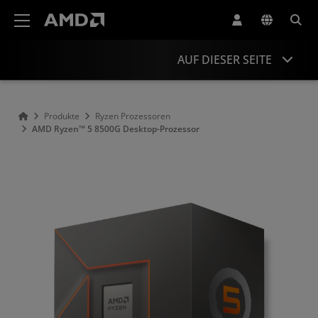
Erklärung zur Barrierefreiheit auf der AMD Website
AUF DIESER SEITE
Übersicht
Produkte
Ryzen Prozessoren
AMD Ryzen™ 5 8500G Desktop-Prozessor​
Technische Daten
Treiber und Ressourcen