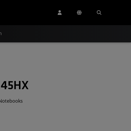
n
945HX
Notebooks